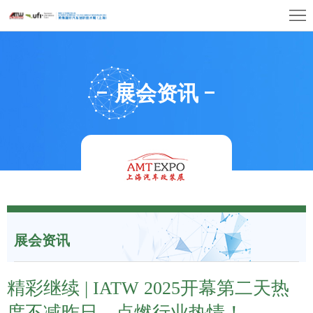
首
页
关
于
展
展会资讯
展
商
观
会
中
众
展
心
中
览
同
心
场
期
联
馆
展会资讯
活
系
动
我
精彩继续 | IATW 2025开幕第二天热
们
度不减昨日，点燃行业热情！